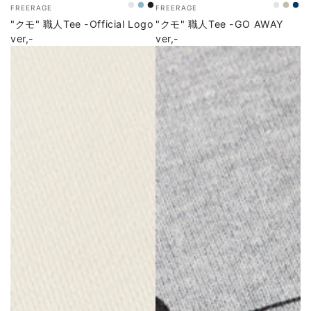
ベ
ベ
FREERAGE
FREERAGE
WHITE
SAX
SUMI
WHITE
SAN
NA
ン
ン
"クモ" 職人Tee -Official Logo
"クモ" 職人Tee -GO AWAY
ダ
ダ
ver,-
ver,-
ー
ー