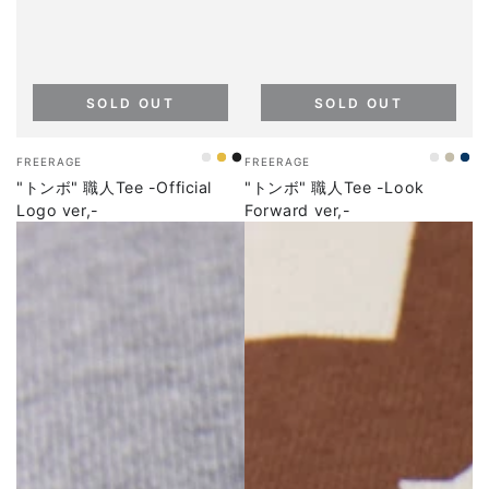
SOLD OUT
SOLD OUT
ベ
ベ
FREERAGE
FREERAGE
WHITE
YELLOW
SUMI
WHITE
SAN
NA
ン
ン
"トンボ" 職人Tee -Official
"トンボ" 職人Tee -Look
ダ
ダ
Logo ver,-
Forward ver,-
ー
ー