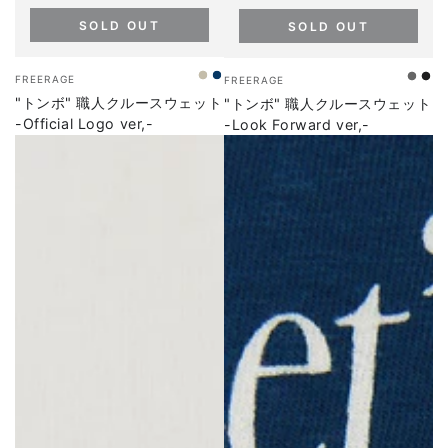
SOLD OUT
SOLD OUT
ベ
ベ
FREERAGE
FREERAGE
ECRU
NAVY
H-
SU
ン
ン
"トンボ" 職人クルースウェット
"トンボ" 職人クルースウェット
GRE
ダ
ダ
-Official Logo ver,-
-Look Forward ver,-
ー
ー