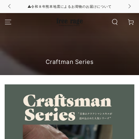
コンテンツにスキッ
⚠令和８年熊本地震によるお荷物のお届けについて
プする
カ
ー
ト
コ
Craftman Series
レ
ク
シ
ョ
ン: