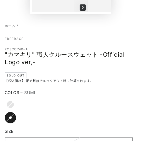
動
画
ホーム
/
を
再
FREERAGE
生
223CC740-A
す
"カマキリ" 職人クルースウェット -Official
Logo ver,-
る
SOLD OUT
【税込価格】
配送料
はチェックアウト時に計算されます。
COLOR
– SUMI
SIZE