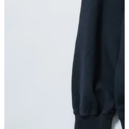
モ
ダ
ー
ル
で
{{
index
}}
メ
デ
ィ
ア
を
開
く