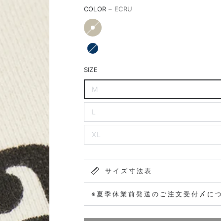
COLOR
– ECRU
SIZE
M
L
XL
サイズ寸法表
※夏季休業前発送のご注文受付〆に