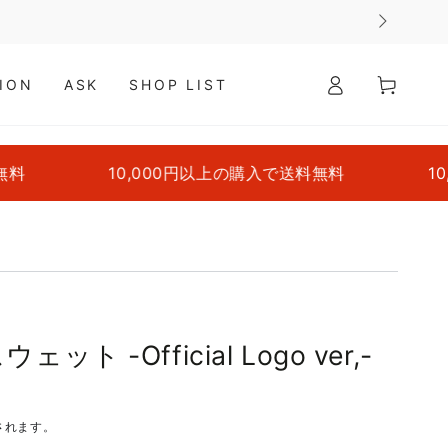
ロ
カ
グ
ー
ION
ASK
SHOP LIST
イ
ト
ン
10,000円以上の購入で送料無料
10,000円以
ト -Official Logo ver,-
されます。