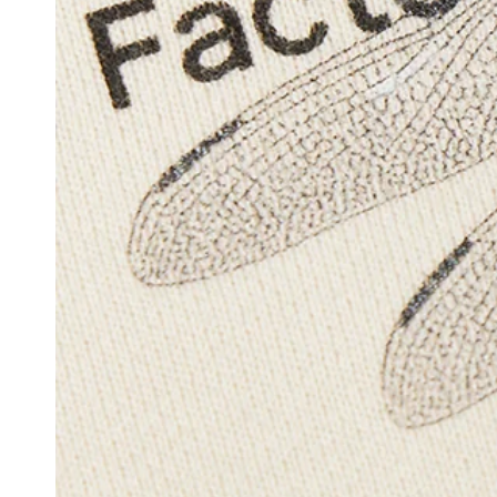
モ
ダ
ー
ル
で
1
メ
デ
ィ
ア
を