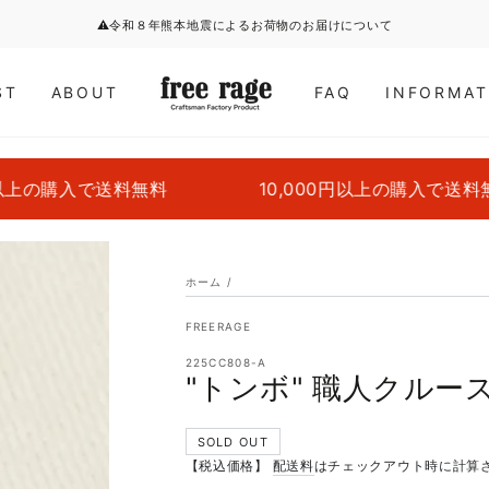
⚠令和８年熊本地震によるお荷物のお届けについて
ST
ABOUT
FAQ
INFORMAT
で送料無料
10,000円以上の購入で送料無料
ホーム
/
FREERAGE
225CC808-A
"トンボ" 職人クルースウェッ
SOLD OUT
【税込価格】
配送料
はチェックアウト時に計算