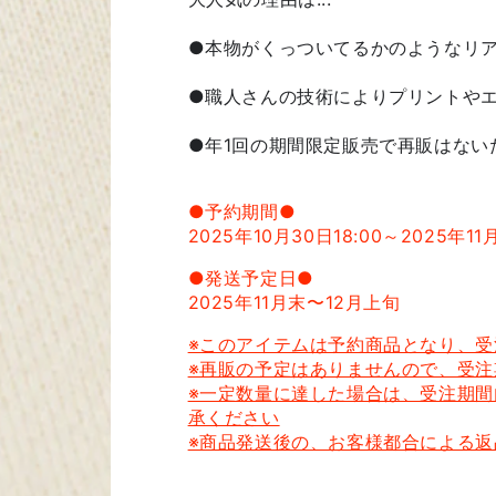
●本物がくっついてるかのようなリ
●職人さんの技術によりプリントや
●年1回の期間限定販売で再販はない
●予約期間●
2025年10月30日18:00～
2025年11月
●発送予定日●
2025年11月末〜12月上旬
※このアイテムは予約商品となり、
※再販の予定はありませんので、受
※一定数量に達した場合は、受注期
承ください
※商品発送後の、お客様都合による