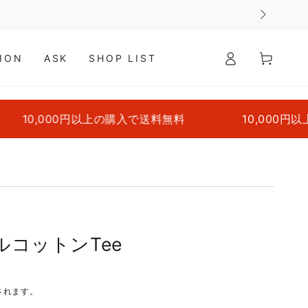
ロ
カ
グ
ー
ION
ASK
SHOP LIST
イ
ト
ン
円以上の購入で送料無料
10,000円以上の購入で送
クルコットンTee
されます。