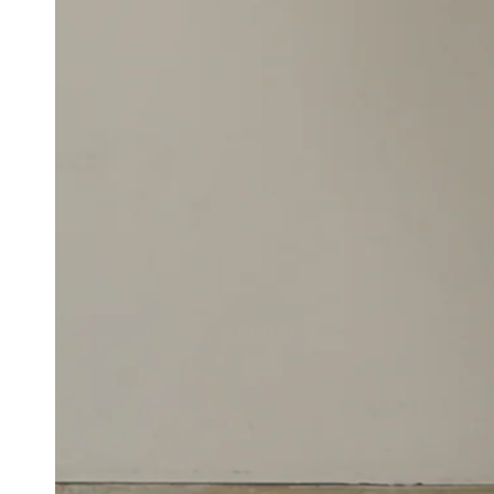
ア
を
開
く