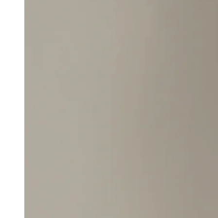
モ
ダ
ー
ル
で
{{
index
}}
メ
デ
ィ