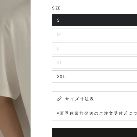
SIZE
S
M
L
XL
2XL
サイズ寸法表
※夏季休業前発送のご注文受付〆に