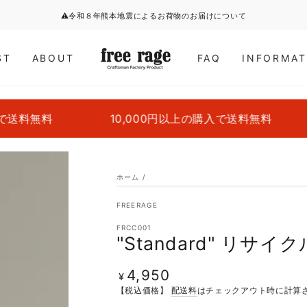
⚠令和８年熊本地震によるお荷物のお届けについて
ST
ABOUT
FAQ
INFORMAT
10,000円以上の購入で送料無料
10,000
ホーム
/
FREERAGE
FRCC001
"Standard" リサイ
4,950
定
¥
価
【税込価格】
配送料
はチェックアウト時に計算