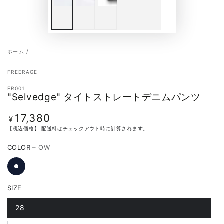
ホーム
/
FREERAGE
FR001
"Selvedge" タイトストレートデニムパンツ
17,380
定
¥
価
【税込価格】
配送料
はチェックアウト時に計算されます。
COLOR
– OW
SIZE
28