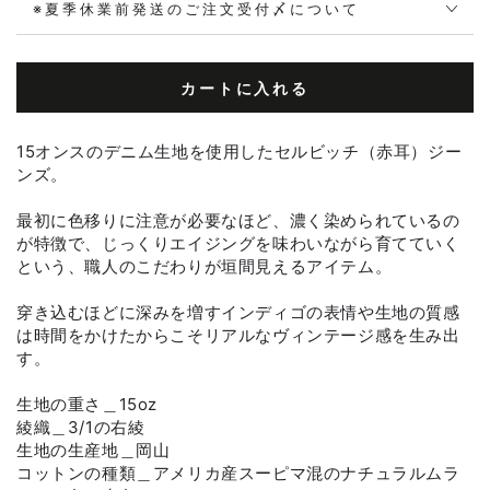
※夏季休業前発送のご注文受付〆について
カートに入れる
15オンスのデニム生地を使用したセルビッチ（赤耳）ジー
ンズ。
最初に色移りに注意が必要なほど、濃く染められているの
が特徴で、じっくりエイジングを味わいながら育てていく
という、職人のこだわりが垣間見えるアイテム。
穿き込むほどに深みを増すインディゴの表情や生地の質感
は時間をかけたからこそリアルなヴィンテージ感を生み出
す。
生地の重さ＿15oz
綾織＿3/1の右綾
生地の生産地＿岡山
コットンの種類＿アメリカ産スーピマ混のナチュラルムラ