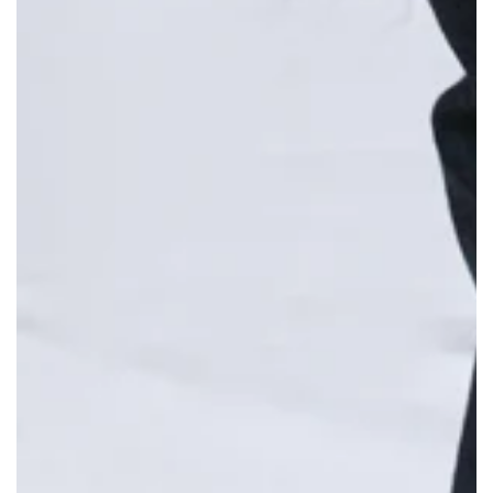
モ
ダ
ー
ル
で
{{
index
}}
メ
デ
ィ
ア
を
開