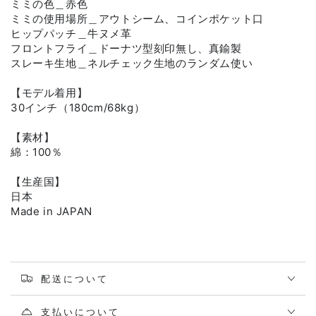
ミミの色＿赤色
ミミの使用場所＿アウトシーム、コインポケット口
ヒップパッチ＿牛ヌメ革
フロントフライ＿ドーナツ型刻印無し、真鍮製
スレーキ生地＿ネルチェック生地のランダム使い
【モデル着用】
30インチ（180cm/68kg）
【素材】
綿：100％
【生産国】
日本
Made in JAPAN
配送について
支払いについて