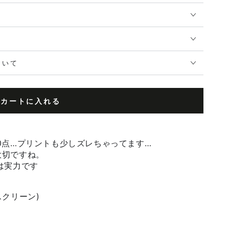
ついて
カートに入れる
0
点
…
プリントも少しズレちゃってます
…
大切ですね。
は実力です
スクリーン)