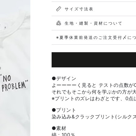
サイズ寸法表
生地・縫製・資材について
※夏季休業前発送のご注文受付〆に
●
デザイン
よーーーーく見ると テストの点数が
それでもそこから何を学ぶかの方が
※
プリントのズレはわざとです、
0
点
●プリント
染み込み
&クラック
プリント(シルク
●素材
綿：100％