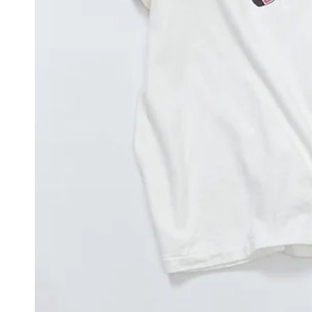
モ
ダ
ー
ル
で
1
メ
デ
ィ
ア
を