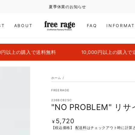
夏季休業のお知らせ
ST
ABOUT
FAQ
INFORMAT
円以上の購入で送料無料
10,000円以上の購入で送
ホーム
/
FREERAGE
226BC825C
"NO PROBLEM" 
5,720
定
¥
価
【税込価格】
配送料
はチェックアウト時に計算