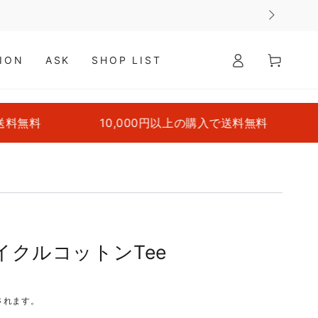
ロ
カ
グ
ー
ION
ASK
SHOP LIST
イ
ト
ン
料無料
10,000円以上の購入で送料無料
10
リサイクルコットンTee
されます。