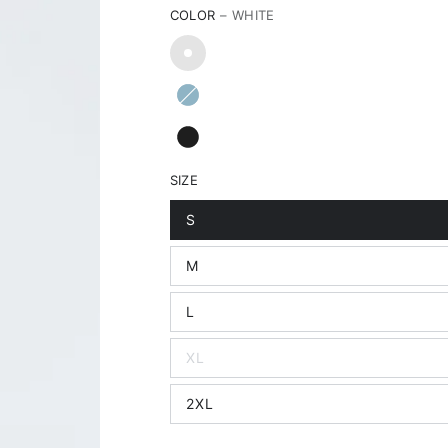
COLOR
– WHITE
SIZE
S
M
L
XL
2XL