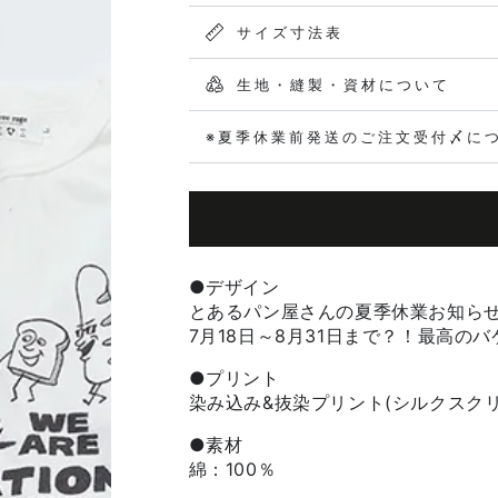
サイズ寸法表
生地・縫製・資材について
※夏季休業前発送のご注文受付〆に
●
デザイン
とあるパン屋さんの夏季休業お知ら
7
月
18
日～
8
月
31
日まで？！最高のバ
●プリント
染み込み
&
抜染プリント(シルクスクリ
●素材
綿：100％