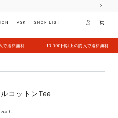
ロ
カ
グ
ー
ION
ASK
SHOP LIST
イ
ト
ン
で送料無料
10,000円以上の購入で送料無料
イクルコットンTee
されます。