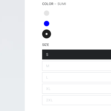
COLOR
– SUMI
SIZE
S
M
L
XL
2XL