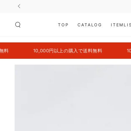
コンテンツにスキッ
プする
TOP
CATALOG
ITEMLI
料
10,000円以上の購入で送料無料
10,0
商品の情報にスキップ
する