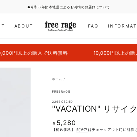
⚠令和８年熊本地震によるお荷物のお届けについて
ST
ABOUT
FAQ
INFORMAT
00円以上の購入で送料無料
10,000円以上の購入
ホーム
/
FREERAGE
226BC824D
"VACATION" リサ
5,280
定
¥
価
【税込価格】
配送料
はチェックアウト時に計算