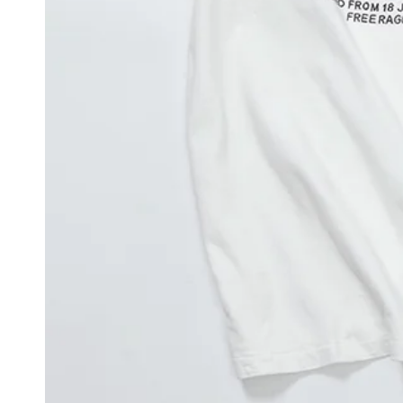
モ
ダ
ー
ル
で
1
メ
デ
ィ
ア
を