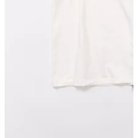
モ
ダ
ー
ル
で
1
メ
デ
ィ
ア
を
開
く