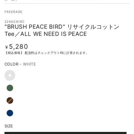
FREERAGE
226AC818C
"BRUSH PEACE BIRD" リサイクルコットン
Tee／ALL WE NEED IS PEACE
5,280
定
¥
価
【税込価格】
配送料
はチェックアウト時に計算されます。
COLOR
– WHITE
SIZE