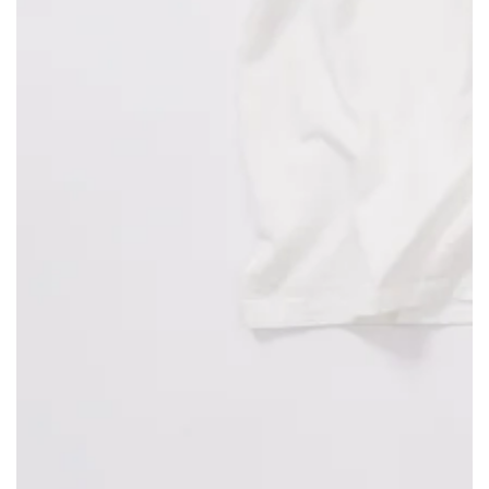
モ
ダ
ー
ル
で
1
メ
デ
ィ
ア
を
開
く