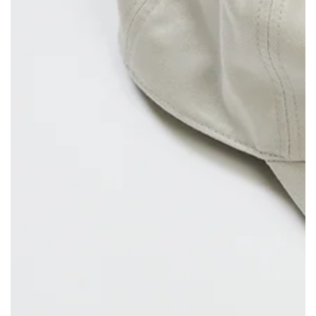
モ
ダ
ー
ル
で
{{
index
}}
メ
デ
ィ
ア
を
開
く