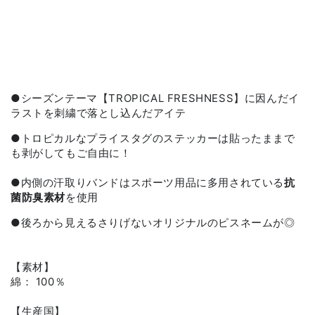
●
シーズンテーマ【TROPICAL FRESHNESS】に因んだイ
ラストを刺繍で落とし込んだアイテ
●トロピカルなプライスタグのステッカーは貼ったままで
も剥がしてもご自由に！
●
内側の汗取りバンドはスポーツ用品に多用されている
抗
菌防臭
素材
を使用
●後ろから見える
さりげないオリジナルのピスネームが◎
【素材】
綿： 100％
【生産国】