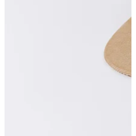
モ
ダ
ー
ル
で
{{
index
}}
メ
デ
ィ
ア
を
開
く