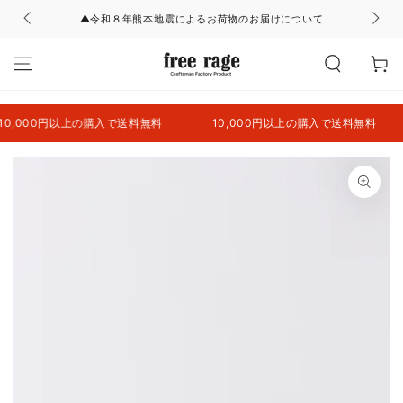
コンテンツにスキッ
⚠令和８年熊本地震によるお荷物のお届けについて
プする
カ
ー
ト
00円以上の購入で送料無料
10,000円以上の購入で送料無料
10
商品の情報にスキップ
する