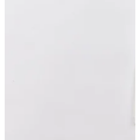
モ
ダ
ー
ル
で
{{
index
}}
メ
デ
ィ
ア
を
開
く