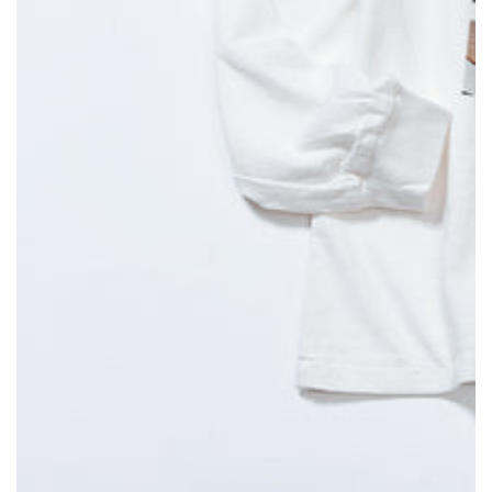
モ
ダ
ー
ル
で
{{
index
}}
メ
デ
ィ
ア
を
開
く