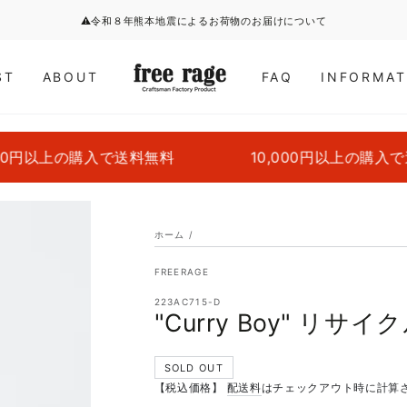
⚠令和８年熊本地震によるお荷物のお届けについて
ST
ABOUT
FAQ
INFORMAT
円以上の購入で送料無料
10,000円以上の購入で送
ホーム
/
FREERAGE
223AC715-D
"Curry Boy" リサ
SOLD OUT
【税込価格】
配送料
はチェックアウト時に計算