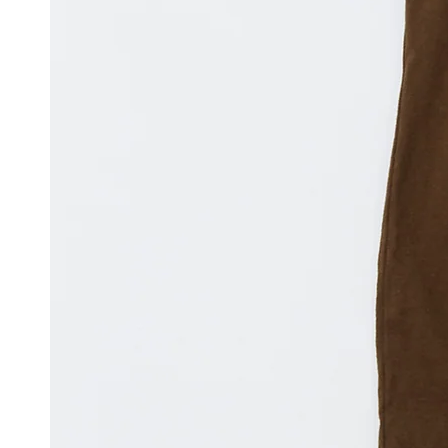
モ
ダ
ー
ル
で
{{
index
}}
メ
デ
ィ