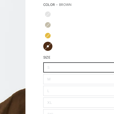
COLOR
– BROWN
SIZE
S
M
L
XL