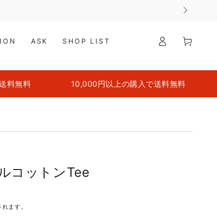
ロ
カ
グ
ー
ION
ASK
SHOP LIST
イ
ト
ン
料無料
10,000円以上の購入で送料無料
10
イクルコットンTee
されます。