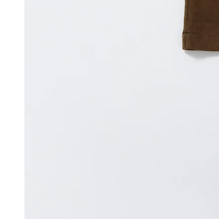
ア
を
開
く