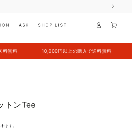
ロ
カ
グ
ー
ION
ASK
SHOP LIST
イ
ト
ン
料無料
10,000円以上の購入で送料無料
10
ットンTee
されます。