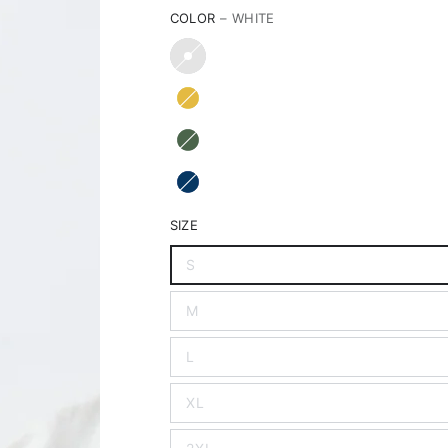
COLOR
– WHITE
SIZE
S
M
L
XL