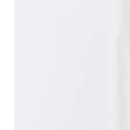
モ
ダ
ー
ル
で
{{
index
}}
メ
デ
ィ