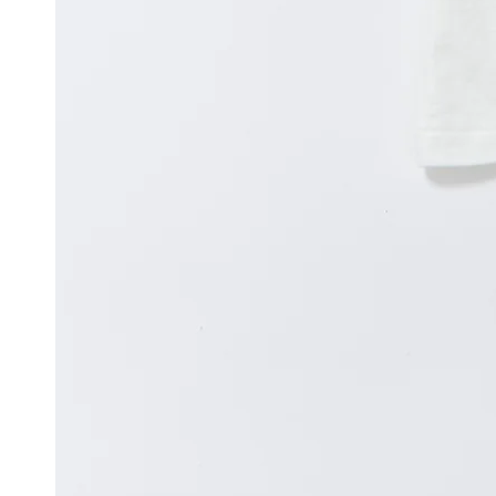
ア
を
開
く