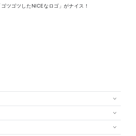
「ゴツゴツした
NICEなロゴ
」がナイス！