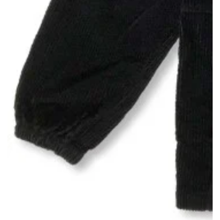
モ
ダ
ー
ル
で
{{
index
}}
メ
デ
ィ
ア
を
開
く