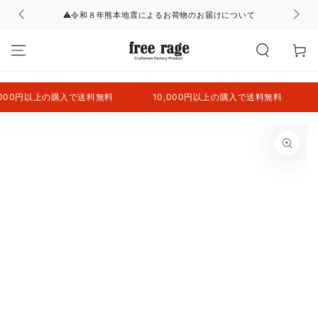
コンテンツにスキッ
⚠令和８年熊本地震によるお荷物のお届けについて
プする
カ
ー
ト
00円以上の購入で送料無料
10,000円以上の購入で送料無料
10
商品の情報にスキップ
する