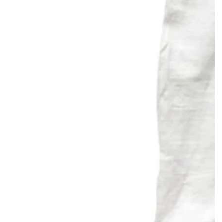
モ
ダ
ー
ル
で
{{
index
}}
メ
デ
ィ
ア
を
開
く