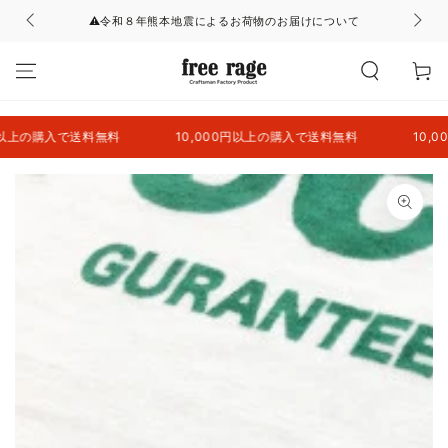
コンテンツにスキッ
⚠令和８年熊本地震によるお荷物のお届けについて
プする
カ
ー
ト
上の購入で送料無料
10,000円以上の購入で送料無料
10,00
商品の情報にスキップ
する