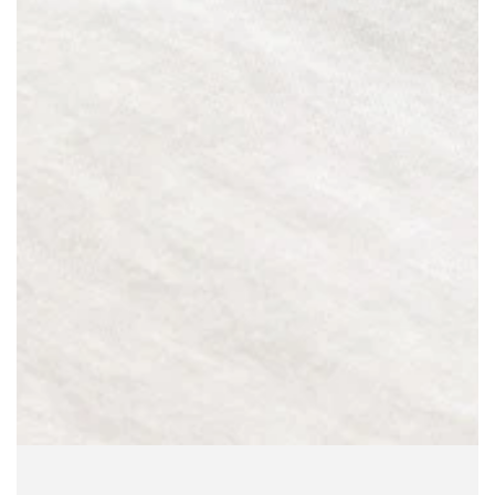
モ
ダ
ー
ル
で
1
メ
デ
ィ
ア
を
開
く