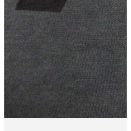
モ
ダ
ー
ル
で
1
メ
デ
ィ
ア
を
開
く