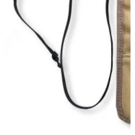
モ
ダ
ー
ル
で
{{
index
}}
メ
デ
ィ
ア
を
開
く