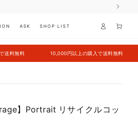
ロ
カ
グ
ー
ION
ASK
SHOP LIST
イ
ト
ン
無料
10,000円以上の購入で送料無料
10,
e rage】Portrait リサイクルコッ