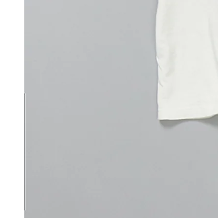
モ
ダ
ー
ル
で
1
メ
デ
ィ
ア
を
開
く