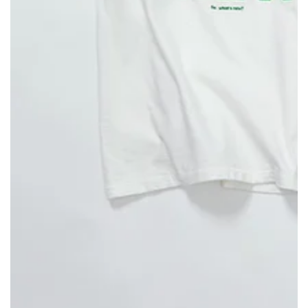
モ
ダ
ー
ル
で
1
メ
デ
ィ
ア
を
開
く