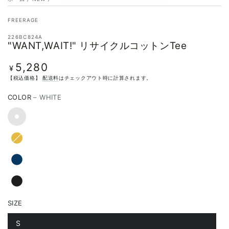
FREERAGE
226BC824A
"WANT,WAIT!" リサイクルコットンTee
5,280
定
¥
価
【税込価格】
配送料
はチェックアウト時に計算されます。
COLOR
– WHITE
SIZE
S