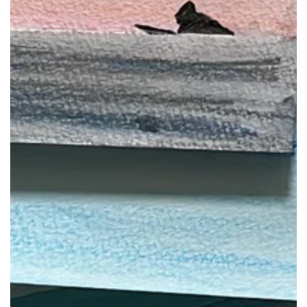
で
1
メ
デ
ィ
ア
を
開
く