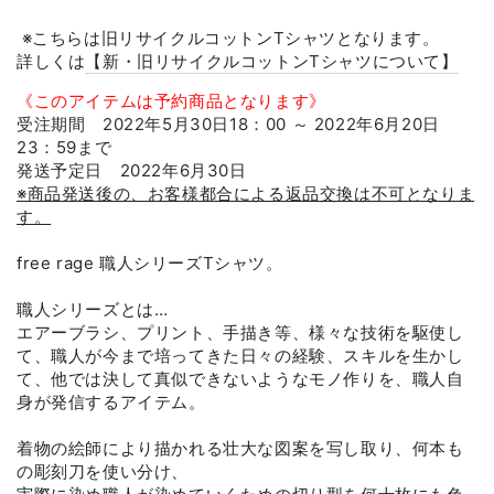
※こちらは
旧リサイクルコットンTシャツとなります。
詳しくは
【
新・旧リサイクルコットンTシャツについて
】
《このアイテムは予約商品となります》
受注期間 2022年5月30日18：00 ～
2022年6月20日
23：59まで
発送予定日
2022年6月30日
※商品発送後の、お客様都合による返品交換は不可となりま
す。
free rage 職人シリーズTシャツ。
職人シリーズとは…
エアーブラシ、プリント、手描き等、様々な技術を駆使し
て、職人が今まで培ってきた日々の経験、スキルを生かし
て、他では決して真似できないようなモノ作りを、職人自
身が発信するアイテム。
着物の絵師により描かれる壮大な図案を写し取り、何本も
の彫刻刀を使い分け、