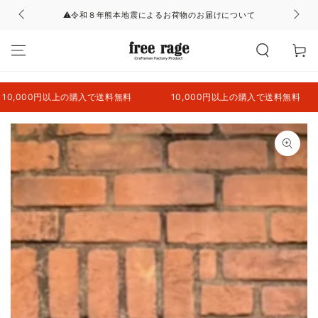
コンテンツにスキッ
⚠令和８年熊本地震によるお荷物のお届けについて
プする
カ
ー
ト
0円以上の購入で送料無料
10,000円以上の購入で送料無料
10
商品の情報にスキップ
する