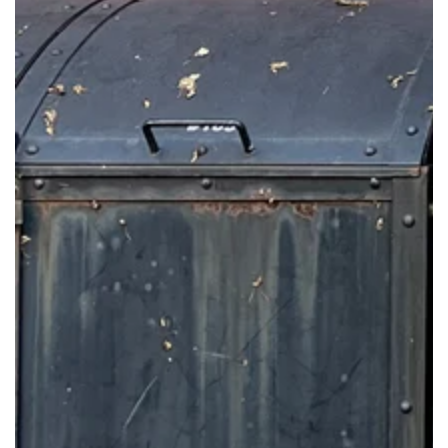
モ
ダ
ー
ル
で
1
メ
デ
ィ
ア
を
開
く