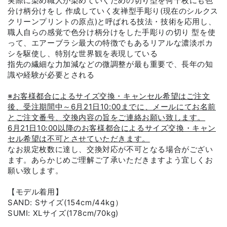
実際に染め職人が染めていくための切り型を何十枚にも色
分け柄分けをし 作成していく友禅型手彫り(現在のシルクス
クリーンプリントの原点)と呼ばれる技法・技術を応用し、
職人自らの感覚で色分け柄分けをした手彫りの切り 型を使
って、エアーブラシ最大の特徴でもあるリアルな濃淡ボカ
シを駆使し、特別な世界観を表現している
指先の繊細な力加減などの微調整が最も重要で、長年の知
識や経験が必要とされる
※お客様都合によるサイズ交換・キャンセル希望はご注文
後、受注期間中～6月21日10:00までに、メールにてお名前
とご注文番号、交換内容の旨をご連絡お願い致します。
6月21日10:00以降のお客様都合によるサイズ交換・キャン
セル希望は不可とさせていただきます。
なお規定枚数に達し、交換対応が不可となる場合がござい
ます。あらかじめご理解ご了承いただきますよう宜しくお
願い致します。
【モデル着用】
SAND: Sサイズ
(154cm/44kg）
SUMI: XLサイズ(
178cm/70kg
)