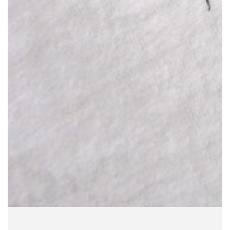
モ
ダ
ー
ル
で
1
メ
デ
ィ
ア
を
開
く