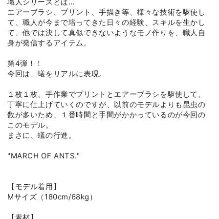
職人シリーズとは…
エアーブラシ、プリント、手描き等、様々な技術を駆使し
て、職人が今まで培ってきた日々の経験、スキルを生かし
て、他では決して真似できないようなモノ作りを、職人自
身が発信するアイテム。
第4弾！！
今回は、蟻をリアルに表現。
１枚１枚、手作業でプリントとエアーブラシを駆使して、
丁寧に仕上げていくのですが、以前のモデルよりも昆虫の
数が多いため、１番時間と手間がかかっているのが今回の
このモデル。
まさに、蟻の行進。
"MARCH OF ANTS."
【モデル着用】
Mサイズ（180cm/68kg）
【素材】